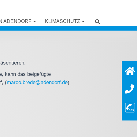
IN ADENDORF
KLIMASCHUTZ
räsentieren.
e, kann das beigefügte
, (
marco.brede@adendorf.de
)