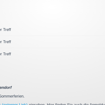
r Treff
r Treff
r Treff
endorf
 Sommerferien.
r (externer Link)
einsehen. Hier finden Sie auch die Anmel