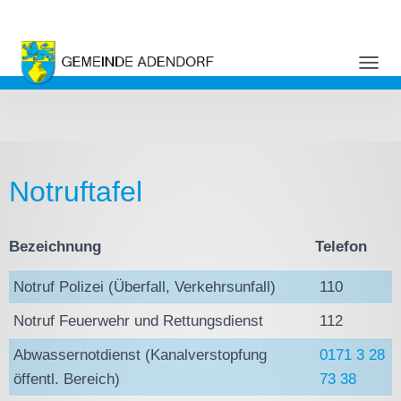
NAVI
Notruftafel
Bezeichnung
Telefon
Notruf Polizei (Überfall, Verkehrsunfall)
110
Notruf Feuerwehr und Rettungsdienst
112
Abwassernotdienst (Kanalverstopfung
0171 3 28
öffentl. Bereich)
73 38