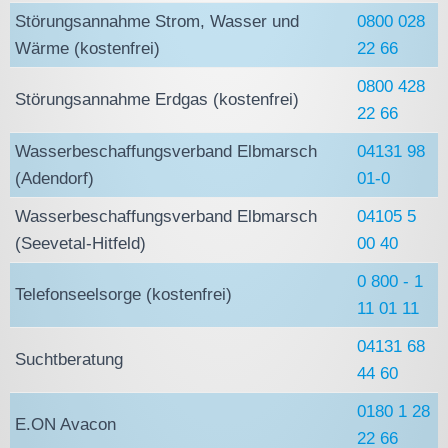
Störungsannahme Strom, Wasser und
0800 028
Wärme (kostenfrei)
22 66
0800 428
Störungsannahme Erdgas (kostenfrei)
22 66
Wasserbeschaffungsverband Elbmarsch
04131 98
(Adendorf)
01-0
Wasserbeschaffungsverband Elbmarsch
04105 5
(Seevetal-Hitfeld)
00 40
0 800 - 1
Telefonseelsorge (kostenfrei)
11 01 11
04131 68
Suchtberatung
44 60
0180 1 28
E.ON Avacon
22 66