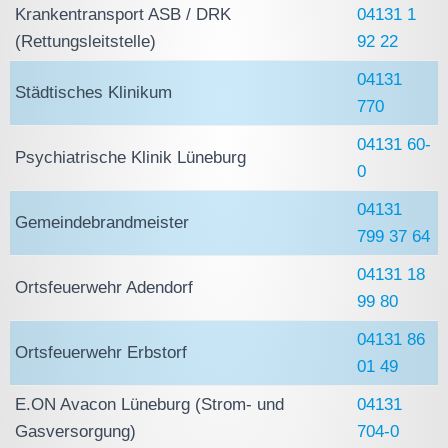
Krankentransport ASB / DRK
04131 1
(Rettungsleitstelle)
92 22
04131
Städtisches Klinikum
770
04131 60-
Psychiatrische Klinik Lüneburg
0
04131
Gemeindebrandmeister
799 37 64
04131 18
Ortsfeuerwehr Adendorf
99 80
04131 86
Ortsfeuerwehr Erbstorf
01 49
E.ON Avacon Lüneburg (Strom- und
04131
Gasversorgung)
704-0