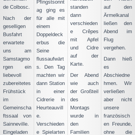
Pfingstsonnt
de Colbosc.
standen
auf den
ag ging es
dann
Ärmelkanal
Nach der
für alle mit
verschieden
ließen den
geselligen
einem
e Crêpes
Abend im
Busfahrt
Doppeldeck
mit Apfel
Flug
erwartete
erbus die
und Cidre
vergehen.
uns am
Seine
auf der
Samstagmo
flussaufwärt
Dann hieß
Karte.
rgen ein
s. Den Tag
es
liebevoll
machten wir
Der Abend
Abschiedne
zubereitetes
dann Station
wie auch
hmen. Wir
Frühstück
in einer
der Großteil
verließen
im
Cidrerie in
des
aber nicht
Gemeinscha
Heurteauvill
Montags
unsere
ftssaal von
e.
wurde in
französisch
Sainneville.
Verschieden
den
en Freunde,
Eingeladen
e Spielarten
Familien
ohne die