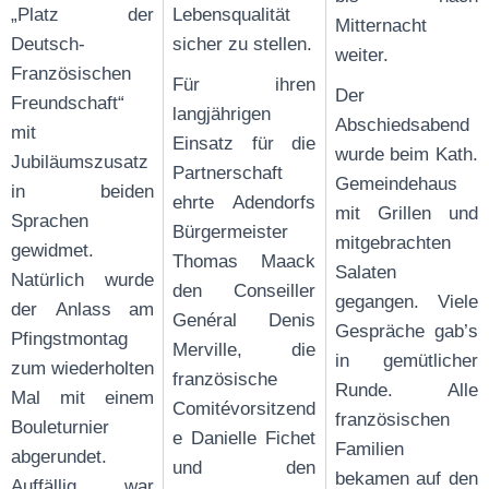
„Platz der
Lebensqualität
Mitternacht
Deutsch-
sicher zu stellen.
weiter.
Französischen
Für ihren
Der
Freundschaft“
langjährigen
Abschiedsabend
mit
Einsatz für die
wurde beim Kath.
Jubiläumszusatz
Partnerschaft
Gemeindehaus
in beiden
ehrte Adendorfs
mit Grillen und
Sprachen
Bürgermeister
mitgebrachten
gewidmet.
Thomas Maack
Salaten
Natürlich wurde
den Conseiller
gegangen. Viele
der Anlass am
Genéral Denis
Gespräche gab’s
Pfingstmontag
Merville, die
in gemütlicher
zum wiederholten
französische
Runde. Alle
Mal mit einem
Comitévorsitzend
französischen
Bouleturnier
e Danielle Fichet
Familien
abgerundet.
und den
bekamen auf den
Auffällig war