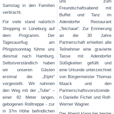
uns zum
Samstag in den Familien
Freundschaftsabend mit
verbracht.
Buffet und Tanz im
Für viele stand natürlich
Adendorfer Restaurant
Shopping in Lüneburg auf
„Teichaue“. Zur Erinnerung
dem Programm. Der
an die 30 Jahre
Tagesausflug am
Partnerschaft erhielten alle
Pfingstsonntag führte uns
Teilnehmer eine gravierte
diesmal nach Hamburg.
Tasse mit Adendorfer
Selbstverständlich haben
Süßigkeiten gefüllt und
wir unseren Gästen
eine Urkunde unterzeichnet
erstmal die „Elphi“
von Bürgermeister Thomas
vorgestellt. Wir nahmen
Maack und den
den Weg mit der „Tube“ –
Partnerschaftsvorsitzende
einer 82 Meter langen,
n Danielle Fichet und Rolf-
gebogenen Rolltreppe - zur
Werner Wagner.
in 37m Höhe befindlichen
Der Abend klang bei bester