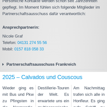
Persönliche Kontakte werden schon seit Jahrzehnten
gepflegt. Im Moment fühlen sich folgende Mitglieder im
Partnerschaftsausschuss dafür verantwortlich:
Ansprechpartnerin:
Nicole Graf
Telefon:
04131 274 55 56
Mobil:
0157 818 058 33
Partnerschaftsausschuss Frankreich
2025 – Calvados und Couscous
Wieder ging es
Destillerie-Touren
Am Nachmittag
mit Bus und Pkw
der Welt. Es
trafen sich alle in
zu Pfingsten in
erwartete uns ein
Honfleur. Es ging