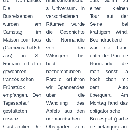
die Normandie.
multisensorische
aufs Schiff zu
Die
s Universum. In
einer kleinen
Busreisenden
verschiedenen
Tour auf der
wurden am
Räumen wurde
Seine bei
Samstag im
die Geschichte
kräftigem Wind.
Maison pour tous
der Normandie
Beeindruckend
(Gemeinschaftsh
von den
war die Fahrt
aus) in St.
Wikingern bis
unter der Pont de
Romain mit dem
heute
Normandie, die
gewohnten
nachempfunden.
man sonst ja
französischen
Parallel erfuhren
hoch oben mit
Frühstück
wir Spannendes
dem Auto
empfangen. Den
über die
überquert. Am
Tagesablauf
Wandlung des
Montag fand das
gestalteten
Apfels aus den
obligatorische
unsere
normannischen
Boulespiel (partie
Gastfamilien. Der
Obstgärten zum
de pétanque) auf