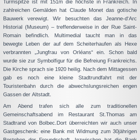
Turmspitze ist mit 151m die höchste in Frankreich. In
zahlreichen Gemälden hat Claude Monet das gotische
Bauwerk verewigt. Wir besuchten das Jeanne-d‘Arc
Historial (Museum) – treffenderweise in der Rue Saint-
Romain befindlich. Multimedial taucht man in das
bewegte Leben der auf dem Scheiterhaufen als Hexe
verbrannten „Jungfrau von Orléans“ ein. Schon bald
wurde sie zur Symbolfigur für die Befreiung Frankreichs.
Die Kirche sprach sie 1920 heilig. Nach dem Mittagessen
gab es noch eine kleine Stadtrundfahrt mit der
Touristenbahn durch die abwechslungsreichen engen
Gassen der Altstadt.
Am Abend trafen sich alle zum traditionellen
Gemeinschaftsabend im Restaurant St.Thomas am
Stadtrand von Bolbec.Dort überreichten wir auch unser
Gastgeschenk: eine Bank mit Widmung zum 30jährigen
Bestehen der Freundschaft. Inzwischen hat die Bank