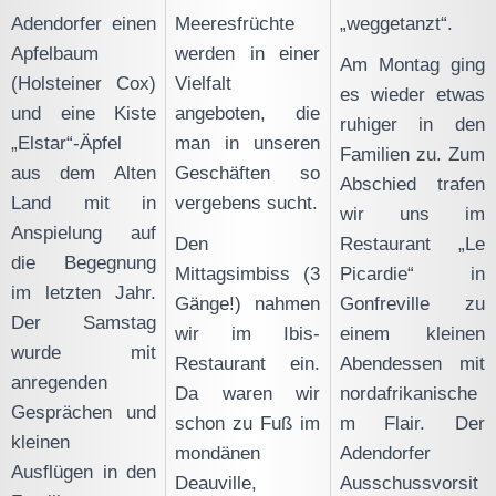
Adendorfer einen
Meeresfrüchte
„weggetanzt“.
Apfelbaum
werden in einer
Am Montag ging
(Holsteiner Cox)
Vielfalt
es wieder etwas
und eine Kiste
angeboten, die
ruhiger in den
„Elstar“-Äpfel
man in unseren
Familien zu. Zum
aus dem Alten
Geschäften so
Abschied trafen
Land mit in
vergebens sucht.
wir uns im
Anspielung auf
Den
Restaurant „Le
die Begegnung
Mittagsimbiss (3
Picardie“ in
im letzten Jahr.
Gänge!) nahmen
Gonfreville zu
Der Samstag
wir im Ibis-
einem kleinen
wurde mit
Restaurant ein.
Abendessen mit
anregenden
Da waren wir
nordafrikanische
Gesprächen und
schon zu Fuß im
m Flair. Der
kleinen
mondänen
Adendorfer
Ausflügen in den
Deauville,
Ausschussvorsit