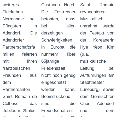
weiteres
Castanea Hotel.
Saint Romain
Fleckchen
Die Festredner
revanchieren.
Normandie seit
betonten, dass
Musikalisch
Pfingsten in
bei allen
umrahmt wurde
Adendorf. Die
derzeitigen
der Festakt von
Adendorfer
Schwierigkeiten
der Koreanerin
Partnerschaftsfa
in Europa die
Hye Yeon Kim
milien feierten
nunmehr über
(u.a.
mit ihren
65jährige
musikalische
französischen
Friedenszeit
Leitung bei
Freunden aus
nicht hoch genug
Aufführungen am
dem
eingeschätzt
Stadttheater
Partnercanton
werden kann.
Lüneburg) sowie
Saint Romain de
Beeindruckend
dem Gemischten
Colbosc das
sind die
Chor Adendorf
Jubiläum 25plus.
Freundschaften,
und dem