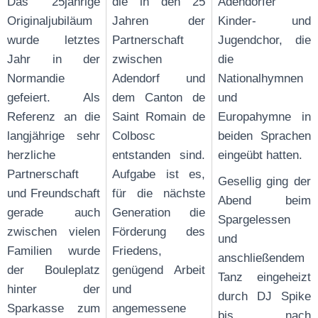
Das 25jährige
die in den 25
Adendorfer
Originaljubiläum
Jahren der
Kinder- und
wurde letztes
Partnerschaft
Jugendchor, die
Jahr in der
zwischen
die
Normandie
Adendorf und
Nationalhymnen
gefeiert. Als
dem Canton de
und
Referenz an die
Saint Romain de
Europahymne in
langjährige sehr
Colbosc
beiden Sprachen
herzliche
entstanden sind.
eingeübt hatten.
Partnerschaft
Aufgabe ist es,
Gesellig ging der
und Freundschaft
für die nächste
Abend beim
gerade auch
Generation die
Spargelessen
zwischen vielen
Förderung des
und
Familien wurde
Friedens,
anschließendem
der Bouleplatz
genügend Arbeit
Tanz eingeheizt
hinter der
und
durch DJ Spike
Sparkasse zum
angemessene
bis nach