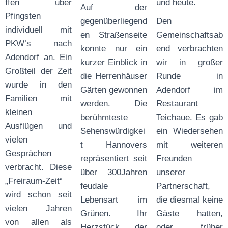
ffen über
und heute.
Auf der
Pfingsten
gegenüberliegend
Den
individuell mit
en Straßenseite
Gemeinschaftsab
PKW’s nach
konnte nur ein
end verbrachten
Adendorf an. Ein
kurzer Einblick in
wir in großer
Großteil der Zeit
die Herrenhäuser
Runde in
wurde in den
Gärten gewonnen
Adendorf im
Familien mit
werden. Die
Restaurant
kleinen
berühmteste
Teichaue. Es gab
Ausflügen und
Sehenswürdigkei
ein Wiedersehen
vielen
t Hannovers
mit weiteren
Gesprächen
repräsentiert seit
Freunden
verbracht. Diese
über 300Jahren
unserer
„Freiraum-Zeit“
feudale
Partnerschaft,
wird schon seit
Lebensart im
die diesmal keine
vielen Jahren
Grünen. Ihr
Gäste hatten,
von allen als
Herzstück, der
oder früher