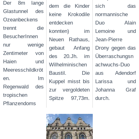
Der 8m lange
dem die Kinder
sich das
Glastunnel des
keine Krokodile
normannische
Ozeanbeckens
entdecken
Duo Alain
trennt die
konnten) im
Lemoine und
BesucherInnen
Neuen Rathaus,
Jean-Pierre
nur wenige
gebaut Anfang
Drony gegen das
Zentimeter von
des 20.Jh. im
Überraschungsn
Haien und
Wilhelminischen
achwuchs-Duo
Meeresschildkröt
Baustil. Die
aus Adendorf
en. Im
Kuppel misst bis
Larissa und
Regenwald des
zur vergoldeten
Johanna Graf
tropischen
Spitze 97,73m.
durch.
Pflanzendoms