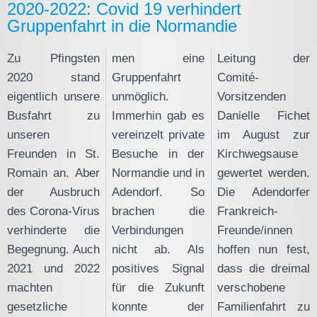
2020-2022: Covid 19 verhindert
Gruppenfahrt in die Normandie
Zu Pfingsten
men eine
Leitung der
2020 stand
Gruppenfahrt
Comité-
eigentlich unsere
unmöglich.
Vorsitzenden
Busfahrt zu
Immerhin gab es
Danielle Fichet
unseren
vereinzelt private
im August zur
Freunden in St.
Besuche in der
Kirchwegsause
Romain an. Aber
Normandie und in
gewertet werden.
der Ausbruch
Adendorf. So
Die Adendorfer
des Corona-Virus
brachen die
Frankreich-
verhinderte die
Verbindungen
Freunde/innen
Begegnung. Auch
nicht ab. Als
hoffen nun fest,
2021 und 2022
positives Signal
dass die dreimal
machten
für die Zukunft
verschobene
gesetzliche
konnte der
Familienfahrt zu