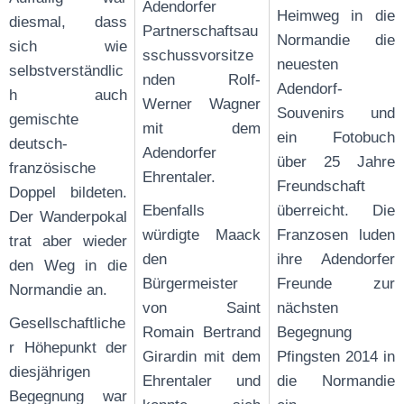
Adendorfer
Heimweg in die
diesmal, dass
Partnerschaftsau
Normandie die
sich wie
sschussvorsitze
neuesten
selbstverständlic
nden Rolf-
Adendorf-
h auch
Werner Wagner
Souvenirs und
gemischte
mit dem
ein Fotobuch
deutsch-
Adendorfer
über 25 Jahre
französische
Ehrentaler.
Freundschaft
Doppel bildeten.
Ebenfalls
überreicht. Die
Der Wanderpokal
würdigte Maack
Franzosen luden
trat aber wieder
den
ihre Adendorfer
den Weg in die
Bürgermeister
Freunde zur
Normandie an.
von Saint
nächsten
Gesellschaftliche
Romain Bertrand
Begegnung
r Höhepunkt der
Girardin mit dem
Pfingsten 2014 in
diesjährigen
Ehrentaler und
die Normandie
Begegnung war