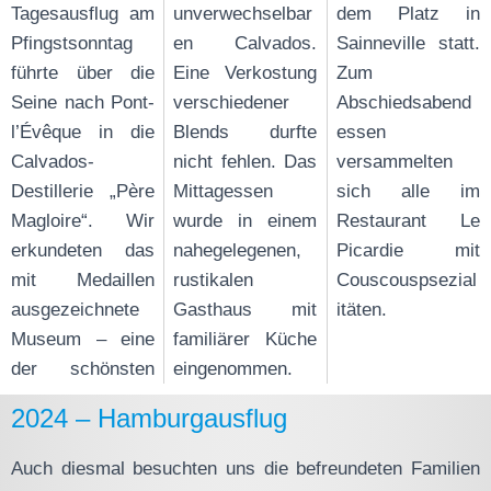
Tagesausflug am
unverwechselbar
dem Platz in
Pfingstsonntag
en Calvados.
Sainneville statt.
führte über die
Eine Verkostung
Zum
Seine nach Pont-
verschiedener
Abschiedsabend
l’Évêque in die
Blends durfte
essen
Calvados-
nicht fehlen. Das
versammelten
Destillerie „Père
Mittagessen
sich alle im
Magloire“. Wir
wurde in einem
Restaurant Le
erkundeten das
nahegelegenen,
Picardie mit
mit Medaillen
rustikalen
Couscouspsezial
ausgezeichnete
Gasthaus mit
itäten.
Museum – eine
familiärer Küche
der schönsten
eingenommen.
2024 – Hamburgausflug
Auch diesmal besuchten uns die befreundeten Familien