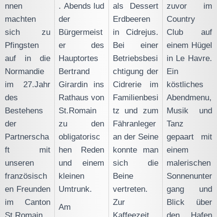
nnen
. Abends lud
als Dessert
zuvor im
machten
der
Erdbeeren
Country
sich zu
Bürgermeist
in Cidrejus.
Club auf
Pfingsten
er des
Bei einer
einem Hügel
auf in die
Hauptortes
Betriebsbesi
in Le Havre.
Normandie
Bertrand
chtigung der
Ein
im 27.Jahr
Girardin ins
Cidrerie im
köstliches
des
Rathaus von
Familienbesi
Abendmenu,
Bestehens
St.Romain
tz und zum
Musik und
der
zu den
Fähranleger
Tanz
Partnerscha
obligatorisc
an der Seine
gepaart mit
ft mit
hen Reden
konnte man
einem
unseren
und einem
sich die
malerischen
französisch
kleinen
Beine
Sonnenunter
en Freunden
Umtrunk.
vertreten.
gang und
im Canton
Zur
Blick über
Am
St.Romain
Kaffeezeit
den Hafen