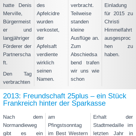
hatte Denis
des
verbracht.
Einladung
Merville,
Apfelcidre
Teilweise
für 2015 zu
Bürgermeist
wurden
standen
Christi
er und
verkostet,
kleine
Himmelfahrt
langjähriger
der
Ausflüge an.
ausgesproc
Förderer der
Apfelsaft
Zum
hen zu
Partnerscha
verdiente
Abschiedsa
haben.
ft.
wirklich
bend trafen
seinen
wir uns wie
Den Tag
Namen.
schon
verbrachten
2013: Freundschaft 25plus – ein Stück
Frankreich hinter der Sparkasse
Nach dem
am
Erhalt der
Normandieweg
Pfingstsonntag
Stadtmedaille im
gibt es ein
im Best Western
letzten Jahr in