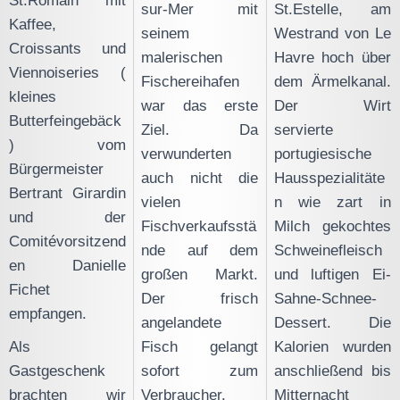
St.Romain mit
sur-Mer mit
St.Estelle, am
Kaffee,
seinem
Westrand von Le
Croissants und
malerischen
Havre hoch über
Viennoiseries (
Fischereihafen
dem Ärmelkanal.
kleines
war das erste
Der Wirt
Butterfeingebäck
Ziel. Da
servierte
) vom
verwunderten
portugiesische
Bürgermeister
auch nicht die
Hausspezialitäte
Bertrant Girardin
vielen
n wie zart in
und der
Fischverkaufsstä
Milch gekochtes
Comitévorsitzend
nde auf dem
Schweinefleisch
en Danielle
großen Markt.
und luftigen Ei-
Fichet
Der frisch
Sahne-Schnee-
empfangen.
angelandete
Dessert. Die
Als
Fisch gelangt
Kalorien wurden
Gastgeschenk
sofort zum
anschließend bis
brachten wir
Verbraucher.
Mitternacht