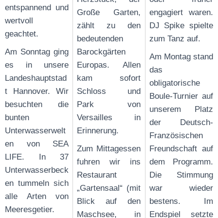
entspannend und
Große Garten,
engagiert waren.
wertvoll
zählt zu den
DJ Spike spielte
geachtet.
bedeutenden
zum Tanz auf.
Am Sonntag ging
Barockgärten
Am Montag stand
es in unsere
Europas. Allen
das
Landeshauptstad
kam sofort
obligatorische
t Hannover. Wir
Schloss und
Boule-Turnier auf
besuchten die
Park von
unserem Platz
bunten
Versailles in
der Deutsch-
Unterwasserwelt
Erinnerung.
Französischen
en von SEA
Zum Mittagessen
Freundschaft auf
LIFE. In 37
fuhren wir ins
dem Programm.
Unterwasserbeck
Restaurant
Die Stimmung
en tummeln sich
„Gartensaal“ (mit
war wieder
alle Arten von
Blick auf den
bestens. Im
Meeresgetier.
Maschsee, in
Endspiel setzte