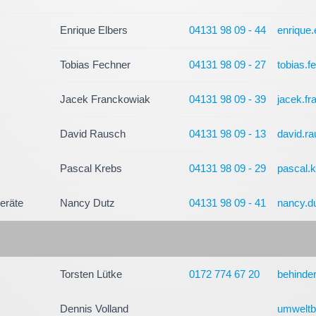
Enrique Elbers
04131 98 09 - 44
enrique
Tobias Fechner
04131 98 09 - 27
tobias.
Jacek Franckowiak
04131 98 09 - 39
jacek.f
David Rausch
04131 98 09 - 13
david.r
Pascal Krebs
04131 98 09 - 29
pascal.
eräte
Nancy Dutz
04131 98 09 - 41
nancy.d
Torsten Lütke
0172 774 67 20
behinde
Dennis Volland
umweltb