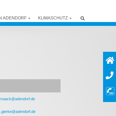
IN ADENDORF
KLIMASCHUTZ
.maack@adendorf.de
s.gierke@adendorf.de