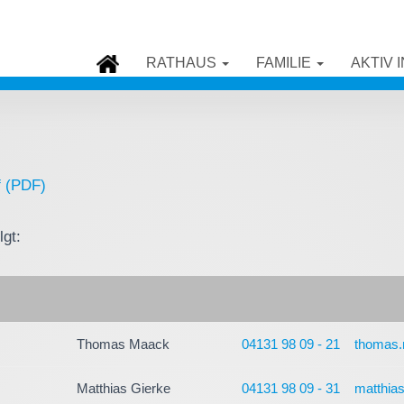
RATHAUS
FAMILIE
AKTIV 
f (PDF)
lgt:
Thomas Maack
04131 98 09 - 21
thomas
Matthias Gierke
04131 98 09 - 31
matthia