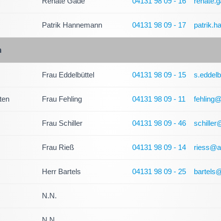
Renate Gäde
04131 98 09 - 16
renate.
Patrik Hannemann
04131 98 09 - 17
patrik.
n
Frau Eddelbüttel
04131 98 09 - 15
s.eddel
ten
Frau Fehling
04131 98 09 - 11
fehling
Frau Schiller
04131 98 09 - 46
schille
Frau Rieß
04131 98 09 - 14
riess@a
Herr Bartels
04131 98 09 - 25
bartels
N.N.
N.N.