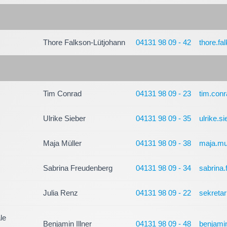
Thore Falkson-Lütjohann
04131 98 09 - 42
thore.fa
Tim Conrad
04131 98 09 - 23
tim.con
Ulrike Sieber
04131 98 09 - 35
ulrike.s
Maja Müller
04131 98 09 - 38
maja.mu
Sabrina Freudenberg
04131 98 09 - 34
sabrina
Julia Renz
04131 98 09 - 22
sekreta
le
Benjamin Illner
04131 98 09 - 48
benjamin