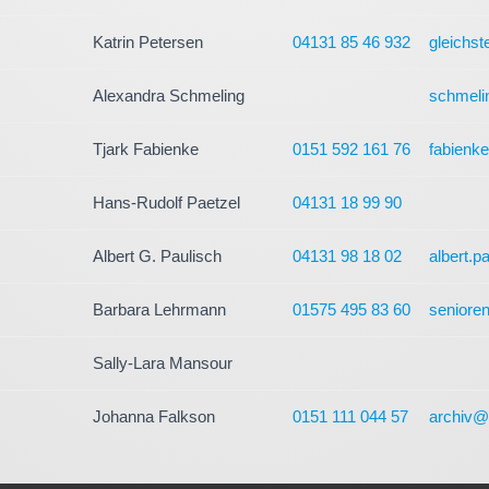
Katrin Petersen
04131 85 46 932
gleichst
Alexandra Schmeling
schmeli
Tjark Fabienke
0151 592 161 76
fabienk
Hans-Rudolf Paetzel
04131 18 99 90
Albert G. Paulisch
04131 98 18 02
albert.
Barbara Lehrmann
01575 495 83 60
seniore
Sally-Lara Mansour
Johanna Falkson
0151 111 044 57
archiv@