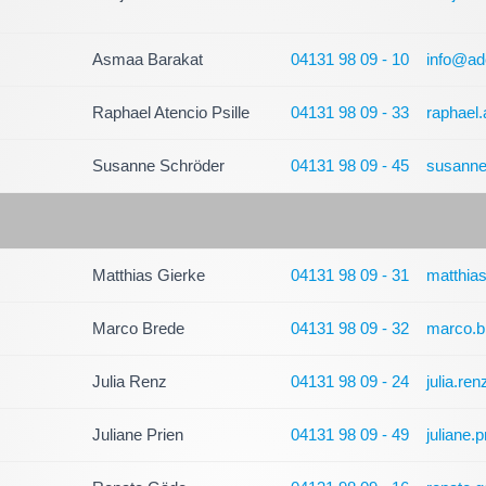
Asmaa Barakat
04131 98 09 - 10
info@ad
Raphael Atencio Psille
04131 98 09 - 33
raphael.
Susanne Schröder
04131 98 09 - 45
susanne
Matthias Gierke
04131 98 09 - 31
matthia
Marco Brede
04131 98 09 - 32
marco.b
Julia Renz
04131 98 09 - 24
julia.re
Juliane Prien
04131 98 09 - 49
juliane.