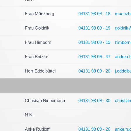
Frau Münzberg
04131 98 09 - 18
muenzb
Frau Goldnik
04131 98 09 - 19
goldnik
Frau Himborn
04131 98 09 - 19
himborn
Frau Botzke
04131 98 09 - 47
andrea.
Herr Eddelbüttel
04131 98 09 - 20
j.eddelb
Christian Ninnemann
04131 98 09 - 30
christi
N.N.
Anke Rudloff
04131 98 09 - 26
anke.ru