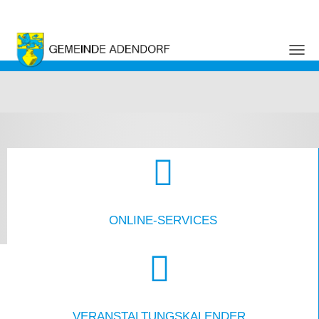
NAVI
Startseite - Gemeinde Adendor
ONLINE-SERVICES
VERANSTALTUNGS­KALENDER